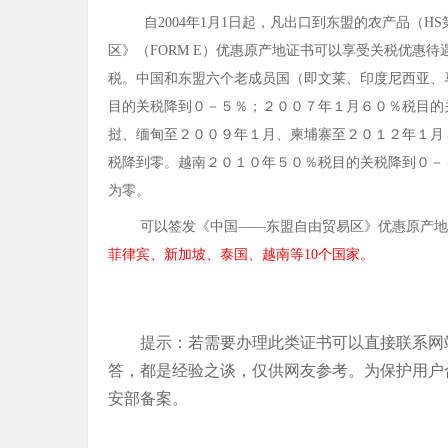
自
2004
年
1
月
1
日起，凡出口到东盟的农产品（
HS
区》（
FORM E
）优惠原产地证书可以享受关税优惠待遇
税。中国和东盟六个老成员国（即文莱、印度尼西亚、
目的关税降到０－５％；２００７年１月６０％税目的
挝、缅甸至２００９年１月、柬埔寨至２０１２年１月
税降到零。越南２０１０年５０％税目的关税降到０－
为零。
可以签发《中国
——东盟自由贸易区》优惠原产
菲律宾、新加坡、泰国、越南等
10
个国家。
提示：若需要办理此类证书可以直接联系网
答，都是经验之谈，仅供网友参考。为保护用户
安部备案。