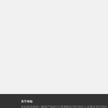
关于本站
本站提供各种一般原产地证CO,普惠制证书FORM A,东盟证书FORM