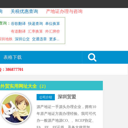
询
关税优惠查询
产地证办理与咨询
查询：
谷歌翻译
快递查询
单位换算
有道翻译
汇率换算
外汇牌价
深圳地铁
深圳公交
交通违章
更多...
表格下载
6877701
外贸实用网址大全（2）
深圳贸盟
公司介绍
源产地证一手源头办理企业，拥有10
年原产地证方面办理经验。我司可代
办一般源产地源CO、、RCEP协定、
FA、FE、FF证书，及各大使管加