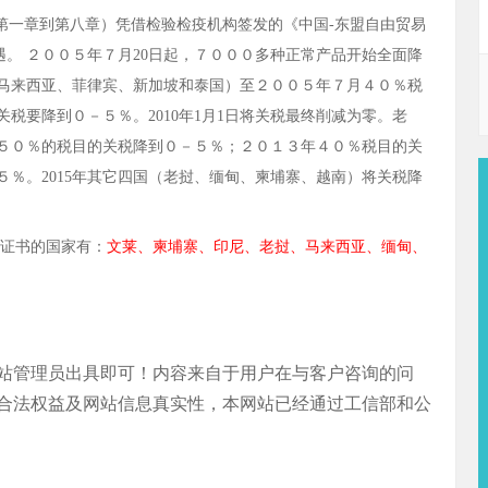
第一章到第八章）凭借检验检疫机构签发的《中国
-
东盟自由贸易
。 ２００５年７月
20
日起，７０００多种正常产品开始全面降
马来西亚、菲律宾、新加坡和泰国）至２００５年７月４０％税
关税要降到０－５％。
2010
年
1
月
1
日将关税最终削减为零。老
５０％的税目的关税降到０－５％；２０１３年４０％税目的关
５％。
2015
年其它四国（老挝、缅甸、柬埔寨、越南）将关税降
地证书的国家有：
文莱、柬埔寨、印尼、老挝、马来西亚、缅甸、
站管理员出具即可！内容来自于用户在与客户咨询的问
合法权益及网站信息真实性，本网站已经通过工信部和公