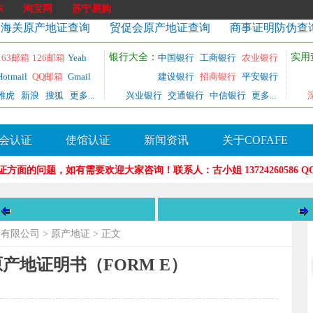
东
淘宝网
苏宁易购
海关原产地证查询
贸促会原产地证查询
商事证明防伪查
银行大全：
实用
163邮箱
126邮箱
Yeah
中国银行
工商银行
农业银行
Hotmail
QQ邮箱
Gmail
建设银行
招商银行
平安银行
雅虎
新浪
搜狐
更多...
兴业银行
交通银行
中信银行
更多...
会认证
使馆认证
新闻资讯
关于COFAFE
题，如有需要欢迎大家咨询！联系人：古小姐 13724260586 QQ：38
）
口有限公司
>
原产地证
> 正文
产地证明书（FORM E）