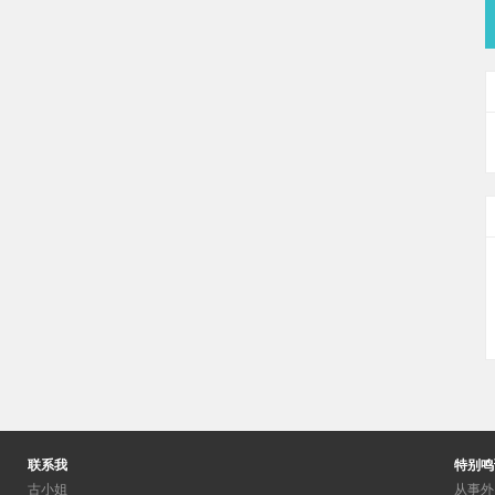
联系我
特别鸣
古小姐
从事外